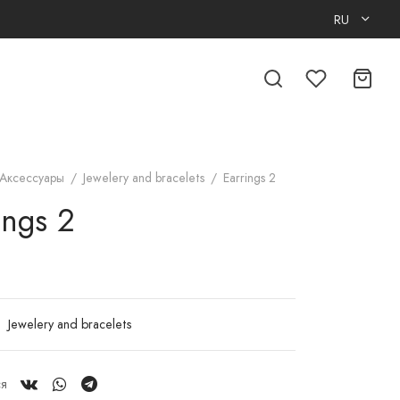
RU
Аксессуары
/
Jewelery and bracelets
/
Earrings 2
ings 2
:
Jewelery and bracelets
ся