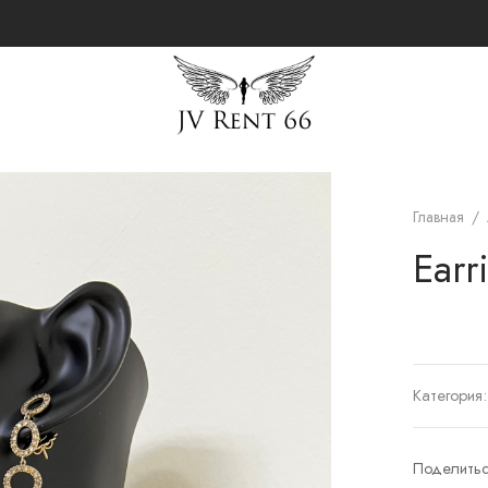
Главная
/
Earr
Категория
Поделить